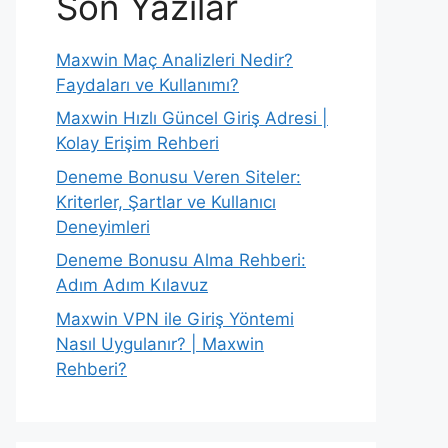
Son Yazılar
Maxwin Maç Analizleri Nedir?
Faydaları ve Kullanımı?
Maxwin Hızlı Güncel Giriş Adresi |
Kolay Erişim Rehberi
Deneme Bonusu Veren Siteler:
Kriterler, Şartlar ve Kullanıcı
Deneyimleri
Deneme Bonusu Alma Rehberi:
Adım Adım Kılavuz
Maxwin VPN ile Giriş Yöntemi
Nasıl Uygulanır? | Maxwin
Rehberi?