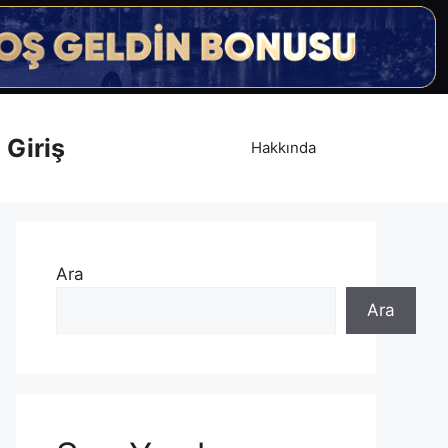
 Giriş
Hakkında
Ara
Ara