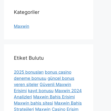
Kategoriler
Maxwin
Etiket Bulutu
2025 bonusları
bonus casino
deneme bonusu
güncel bonus
veren siteler
Güvenli Maxwin
Erişimi
kayıt bonusu
Maxwin 2024
Analizleri
Maxwin Bahis Erişimi
Maxwin bahis sitesi
Maxwin Bahis
Stratejileri
Maxwin Casino Erişim