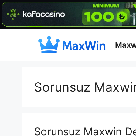
İçeriğe
atla
Maxwi
Sorunsuz Maxwi
Sorunsuz Maxwin Dene