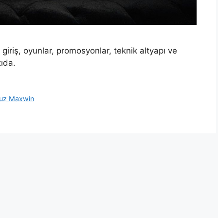
riş, oyunlar, promosyonlar, teknik altyapı ve
zıda.
uz Maxwin