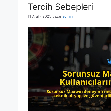
Tercih Sebepleri
11 Aralık 2025
yazar
admin