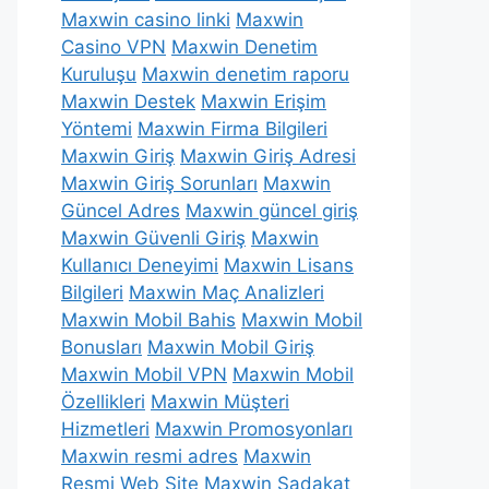
Maxwin casino linki
Maxwin
Casino VPN
Maxwin Denetim
Kuruluşu
Maxwin denetim raporu
Maxwin Destek
Maxwin Erişim
Yöntemi
Maxwin Firma Bilgileri
Maxwin Giriş
Maxwin Giriş Adresi
Maxwin Giriş Sorunları
Maxwin
Güncel Adres
Maxwin güncel giriş
Maxwin Güvenli Giriş
Maxwin
Kullanıcı Deneyimi
Maxwin Lisans
Bilgileri
Maxwin Maç Analizleri
Maxwin Mobil Bahis
Maxwin Mobil
Bonusları
Maxwin Mobil Giriş
Maxwin Mobil VPN
Maxwin Mobil
Özellikleri
Maxwin Müşteri
Hizmetleri
Maxwin Promosyonları
Maxwin resmi adres
Maxwin
Resmi Web Site
Maxwin Sadakat