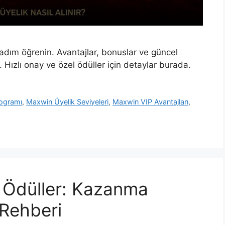
adım öğrenin. Avantajlar, bonuslar ve güncel
 Hızlı onay ve özel ödüller için detaylar burada.
ogramı
,
Maxwin Üyelik Seviyeleri
,
Maxwin VIP Avantajları
,
e Ödüller: Kazanma
 Rehberi