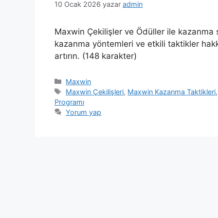
10 Ocak 2026
yazar
admin
Maxwin Çekilişler ve Ödüller ile kazanma str
kazanma yöntemleri ve etkili taktikler hak
artırın. (148 karakter)
K
Maxwin
a
E
Maxwin Çekilişleri
,
Maxwin Kazanma Taktikleri
t
t
Programı
e
i
Yorum yap
g
k
o
e
r
t
i
l
l
e
e
r
r