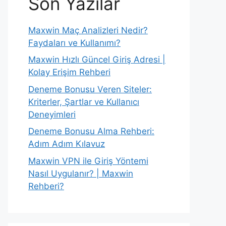
Son Yazılar
Maxwin Maç Analizleri Nedir?
Faydaları ve Kullanımı?
Maxwin Hızlı Güncel Giriş Adresi |
Kolay Erişim Rehberi
Deneme Bonusu Veren Siteler:
Kriterler, Şartlar ve Kullanıcı
Deneyimleri
Deneme Bonusu Alma Rehberi:
Adım Adım Kılavuz
Maxwin VPN ile Giriş Yöntemi
Nasıl Uygulanır? | Maxwin
Rehberi?