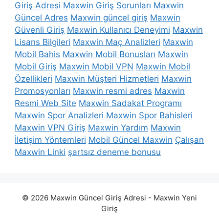
Giriş Adresi
Maxwin Giriş Sorunları
Maxwin
Güncel Adres
Maxwin güncel giriş
Maxwin
Güvenli Giriş
Maxwin Kullanıcı Deneyimi
Maxwin
Lisans Bilgileri
Maxwin Maç Analizleri
Maxwin
Mobil Bahis
Maxwin Mobil Bonusları
Maxwin
Mobil Giriş
Maxwin Mobil VPN
Maxwin Mobil
Özellikleri
Maxwin Müşteri Hizmetleri
Maxwin
Promosyonları
Maxwin resmi adres
Maxwin
Resmi Web Site
Maxwin Sadakat Programı
Maxwin Spor Analizleri
Maxwin Spor Bahisleri
Maxwin VPN Giriş
Maxwin Yardım
Maxwin
İletişim Yöntemleri
Mobil Güncel Maxwin
Çalışan
Maxwin Linki
şartsız deneme bonusu
© 2026 Maxwin Güncel Giriş Adresi - Maxwin Yeni
Giriş