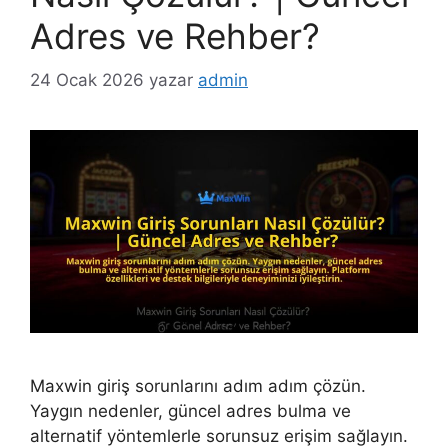
Adres ve Rehber?
24 Ocak 2026
yazar
admin
Maxwin giriş sorunlarını adım adım çözün.
Yaygın nedenler, güncel adres bulma ve
alternatif yöntemlerle sorunsuz erişim sağlayın.