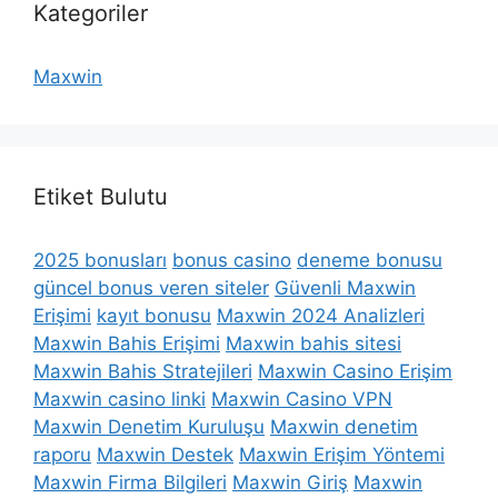
Kategoriler
Maxwin
Etiket Bulutu
2025 bonusları
bonus casino
deneme bonusu
güncel bonus veren siteler
Güvenli Maxwin
Erişimi
kayıt bonusu
Maxwin 2024 Analizleri
Maxwin Bahis Erişimi
Maxwin bahis sitesi
Maxwin Bahis Stratejileri
Maxwin Casino Erişim
Maxwin casino linki
Maxwin Casino VPN
Maxwin Denetim Kuruluşu
Maxwin denetim
raporu
Maxwin Destek
Maxwin Erişim Yöntemi
Maxwin Firma Bilgileri
Maxwin Giriş
Maxwin