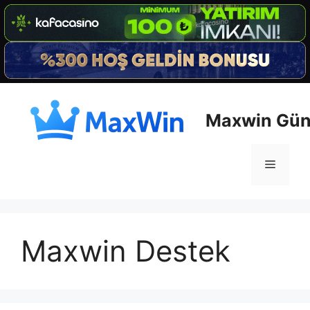
İçeriğe
atla
Maxwin Günc
Menü
Maxwin Destek