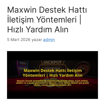
Maxwin Destek Hattı
İletişim Yöntemleri |
Hızlı Yardım Alın
5 Mart 2026
yazar
admin