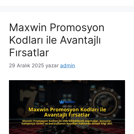
Maxwin Promosyon
Kodları ile Avantajlı
Fırsatlar
29 Aralık 2025
yazar
admin