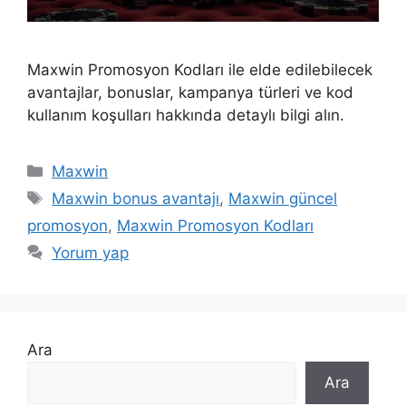
Maxwin Promosyon Kodları ile elde edilebilecek
avantajlar, bonuslar, kampanya türleri ve kod
kullanım koşulları hakkında detaylı bilgi alın.
K
Maxwin
a
E
Maxwin bonus avantajı
,
Maxwin güncel
t
t
promosyon
,
Maxwin Promosyon Kodları
e
i
Yorum yap
g
k
o
e
r
t
i
l
l
Ara
e
e
r
Ara
r