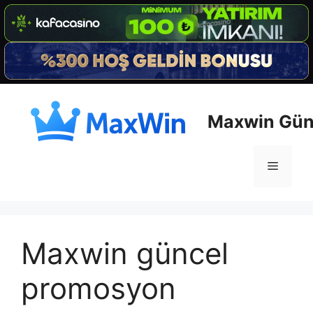
İçeriğe
atla
Maxwin Günc
Menü
Maxwin güncel
promosyon