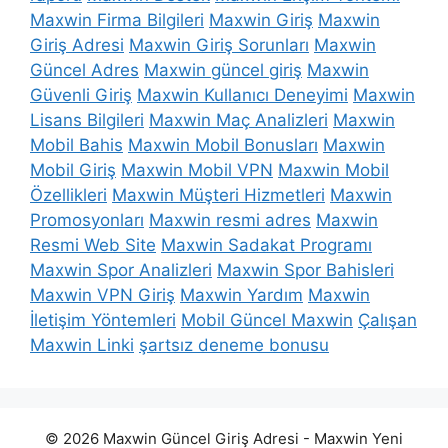
Maxwin Firma Bilgileri
Maxwin Giriş
Maxwin
Giriş Adresi
Maxwin Giriş Sorunları
Maxwin
Güncel Adres
Maxwin güncel giriş
Maxwin
Güvenli Giriş
Maxwin Kullanıcı Deneyimi
Maxwin
Lisans Bilgileri
Maxwin Maç Analizleri
Maxwin
Mobil Bahis
Maxwin Mobil Bonusları
Maxwin
Mobil Giriş
Maxwin Mobil VPN
Maxwin Mobil
Özellikleri
Maxwin Müşteri Hizmetleri
Maxwin
Promosyonları
Maxwin resmi adres
Maxwin
Resmi Web Site
Maxwin Sadakat Programı
Maxwin Spor Analizleri
Maxwin Spor Bahisleri
Maxwin VPN Giriş
Maxwin Yardım
Maxwin
İletişim Yöntemleri
Mobil Güncel Maxwin
Çalışan
Maxwin Linki
şartsız deneme bonusu
© 2026 Maxwin Güncel Giriş Adresi - Maxwin Yeni