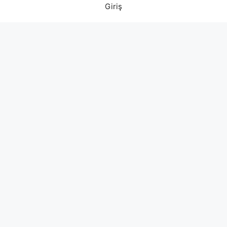
Giriş