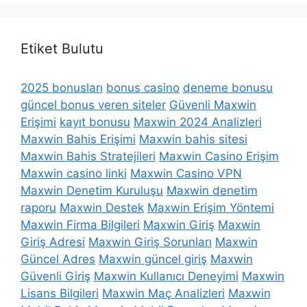
Etiket Bulutu
2025 bonusları
bonus casino
deneme bonusu
güncel bonus veren siteler
Güvenli Maxwin
Erişimi
kayıt bonusu
Maxwin 2024 Analizleri
Maxwin Bahis Erişimi
Maxwin bahis sitesi
Maxwin Bahis Stratejileri
Maxwin Casino Erişim
Maxwin casino linki
Maxwin Casino VPN
Maxwin Denetim Kuruluşu
Maxwin denetim
raporu
Maxwin Destek
Maxwin Erişim Yöntemi
Maxwin Firma Bilgileri
Maxwin Giriş
Maxwin
Giriş Adresi
Maxwin Giriş Sorunları
Maxwin
Güncel Adres
Maxwin güncel giriş
Maxwin
Güvenli Giriş
Maxwin Kullanıcı Deneyimi
Maxwin
Lisans Bilgileri
Maxwin Maç Analizleri
Maxwin