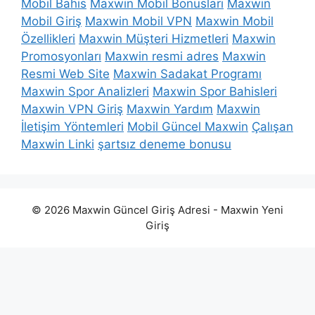
Mobil Bahis
Maxwin Mobil Bonusları
Maxwin
Mobil Giriş
Maxwin Mobil VPN
Maxwin Mobil
Özellikleri
Maxwin Müşteri Hizmetleri
Maxwin
Promosyonları
Maxwin resmi adres
Maxwin
Resmi Web Site
Maxwin Sadakat Programı
Maxwin Spor Analizleri
Maxwin Spor Bahisleri
Maxwin VPN Giriş
Maxwin Yardım
Maxwin
İletişim Yöntemleri
Mobil Güncel Maxwin
Çalışan
Maxwin Linki
şartsız deneme bonusu
© 2026 Maxwin Güncel Giriş Adresi - Maxwin Yeni
Giriş