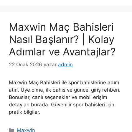
Maxwin Maç Bahisleri
Nasıl Başlanır? | Kolay
Adımlar ve Avantajlar?
22 Ocak 2026
yazar
admin
Maxwin Maç Bahisleri ile spor bahislerine adım
atın. Üye olma, ilk bahis ve güncel giriş rehberi.
Bonuslar, canlı seçenekler ve mobil erişim
detayları burada. Güvenilir spor bahisleri için
pratik bilgiler.
K
Maxwin