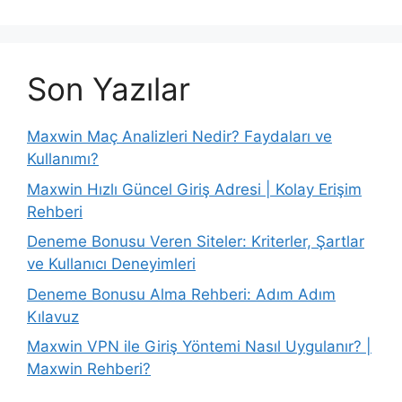
Son Yazılar
Maxwin Maç Analizleri Nedir? Faydaları ve
Kullanımı?
Maxwin Hızlı Güncel Giriş Adresi | Kolay Erişim
Rehberi
Deneme Bonusu Veren Siteler: Kriterler, Şartlar
ve Kullanıcı Deneyimleri
Deneme Bonusu Alma Rehberi: Adım Adım
Kılavuz
Maxwin VPN ile Giriş Yöntemi Nasıl Uygulanır? |
Maxwin Rehberi?