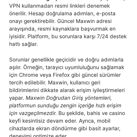
VPN kullanmadan resmi linkleri denemek
önerilir. Hesap doğrulama adımları, e-posta
onayı gerektirebilir. Güncel Maxwin adresi
arayışında, resmi kaynaklara başvurmak en
iyisidir. Platform, bu sorunlara karşı 7/24 destek
hattı sağlar.
Sorunlar genellikle geçicidir ve doğru adımlarla
aşılır. Örneğin, tarayıcı uyumluluğunu sağlamak
için Chrome veya Firefox gibi güncel sürümler
tercih edilebilir. Maxwin, kullanıcı geri
bildirimlerini dikkate alarak erişim iyileştirmeleri
yapar.
Maxwin Doğrudan Giriş yöntemleri,
platformun sunduğu zengin içeriğe hızlı erişim
için vazgeçilmezdir.
Bu şekilde, bahis ve casino
keyfi kesintisiz devam eder. Ayrıca, mobil
cihazlarda ekran döndürme gibi basit ayarlar,
deneyimi optimize eder.