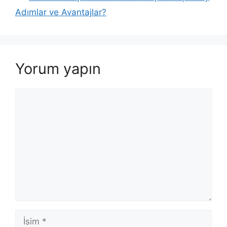
l
e
Adımlar ve Avantajlar?
e
r
r
Yorum yapın
Y
o
r
u
m
İ