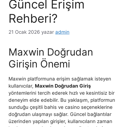
Güncel Erişim
Rehberi?
21 Ocak 2026
yazar
admin
Maxwin Doğrudan
Girişin Önemi
Maxwin platformuna erişim sağlamak isteyen
kullanıcılar,
Maxwin Doğrudan Giriş
yöntemlerini tercih ederek hızlı ve kesintisiz bir
deneyim elde edebilir. Bu yaklaşım, platformun
sunduğu çeşitli bahis ve casino seçeneklerine
doğrudan ulaşmayı sağlar. Güncel bağlantılar
üzerinden yapılan girişler, kullanıcıların zaman