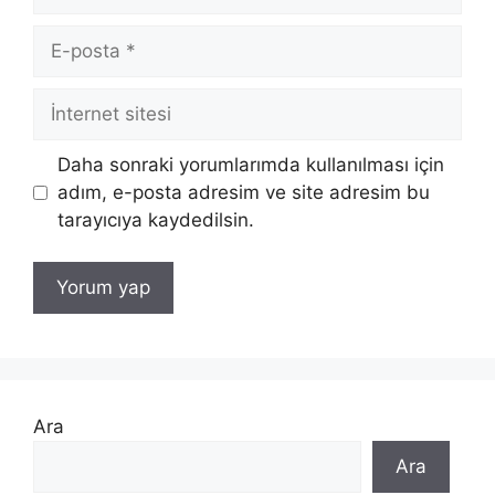
s
i
E
m
-
p
İ
o
n
s
t
Daha sonraki yorumlarımda kullanılması için
t
e
adım, e-posta adresim ve site adresim bu
a
r
tarayıcıya kaydedilsin.
n
e
t
s
i
t
e
Ara
s
i
Ara