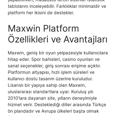
tablolarını inceleyebilir. Farklılıklar minimaldir ve
platform her ikisini de destekler.
Maxwin Platform
Özellikleri ve Avantajları
Maxwin, geniş bir oyun yelpazesiyle kullanıcılara
hitap eder. Spor bahisleri, casino oyunları ve
sanal seçenekler, giriş sonrası erişime açıktır.
Platformun altyapısı, hızlı işlem süreleri ve
kullanıcı dostu tasarım üzerine kuruludur.
Lisanslı bir yapıya sahip olan Maxwin,
uluslararası standartlara uyar. Kuruluş yılı
2010’lara dayanan site, yılların deneyimiyle
hizmet verir. Desteklediği diller arasında Türkçe
ön plandadır ve Avrupa ülkeleri başta olmak