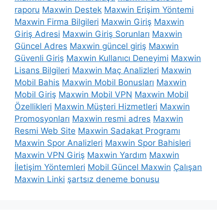
raporu
Maxwin Destek
Maxwin Erişim Yöntemi
Maxwin Firma Bilgileri
Maxwin Giriş
Maxwin
Giriş Adresi
Maxwin Giriş Sorunları
Maxwin
Güncel Adres
Maxwin güncel giriş
Maxwin
Güvenli Giriş
Maxwin Kullanıcı Deneyimi
Maxwin
Lisans Bilgileri
Maxwin Maç Analizleri
Maxwin
Mobil Bahis
Maxwin Mobil Bonusları
Maxwin
Mobil Giriş
Maxwin Mobil VPN
Maxwin Mobil
Özellikleri
Maxwin Müşteri Hizmetleri
Maxwin
Promosyonları
Maxwin resmi adres
Maxwin
Resmi Web Site
Maxwin Sadakat Programı
Maxwin Spor Analizleri
Maxwin Spor Bahisleri
Maxwin VPN Giriş
Maxwin Yardım
Maxwin
İletişim Yöntemleri
Mobil Güncel Maxwin
Çalışan
Maxwin Linki
şartsız deneme bonusu